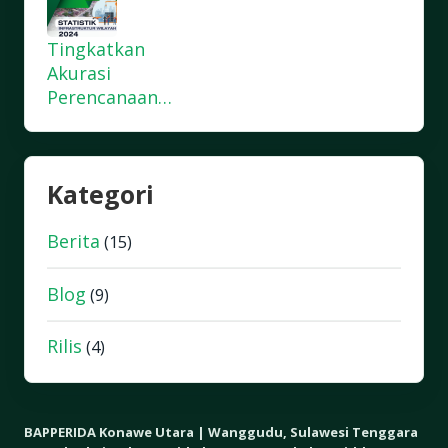
Tingkatkan
Akurasi
Perencanaan…
Kategori
Berita
(15)
Blog
(9)
Rilis
(4)