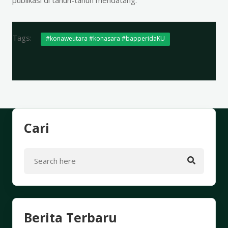
Tags:
#konaweutara #konasara #bapperidaKU
Cari
Berita Terbaru