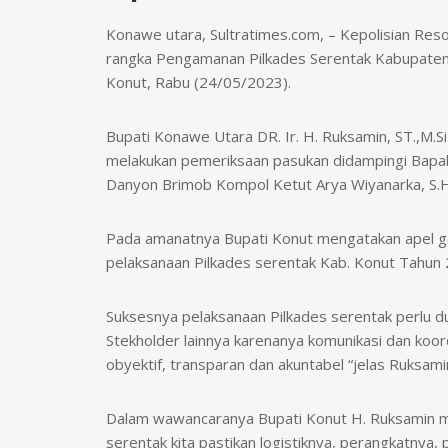
Konawe utara, Sultratimes.com, – Kepolisian Res
rangka Pengamanan Pilkades Serentak Kabupaten
Konut, Rabu (24/05/2023).
Bupati Konawe Utara DR. Ir. H. Ruksamin, ST.,M.S
melakukan pemeriksaan pasukan didampingi Bapak
Danyon Brimob Kompol Ketut Arya Wiyanarka, S.H.,
Pada amanatnya Bupati Konut mengatakan apel g
pelaksanaan Pilkades serentak Kab. Konut Tahun 
Suksesnya pelaksanaan Pilkades serentak perlu d
Stekholder lainnya karenanya komunikasi dan koor
obyektif, transparan dan akuntabel “jelas Ruksami
Dalam wawancaranya Bupati Konut H. Ruksamin m
serentak kita pastikan logistiknya, perangkatnya, 