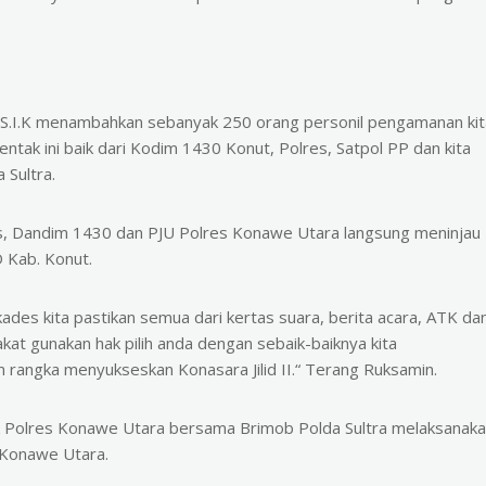
 S.I.K menambahkan sebanyak 250 orang personil pengamanan kit
ntak ini baik dari Kodim 1430 Konut, Polres, Satpol PP dan kita
 Sultra.
s, Dandim 1430 dan PJU Polres Konawe Utara langsung meninjau
 Kab. Konut.
ilkades kita pastikan semua dari kertas suara, berita acara, ATK da
kat gunakan hak pilih anda dengan sebaik-baiknya kita
 rangka menyukseskan Konasara Jilid II.“ Terang Ruksamin.
ak Polres Konawe Utara bersama Brimob Polda Sultra melaksanak
s Konawe Utara.