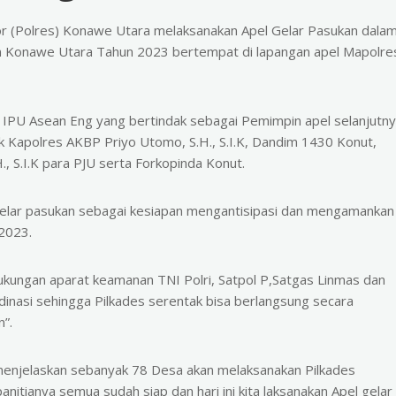
or (Polres) Konawe Utara melaksanakan Apel Gelar Pasukan dala
 Konawe Utara Tahun 2023 bertempat di lapangan apel Mapolre
i IPU Asean Eng yang bertindak sebagai Pemimpin apel selanjutn
 Kapolres AKBP Priyo Utomo, S.H., S.I.K, Dandim 1430 Konut,
 S.I.K para PJU serta Forkopinda Konut.
elar pasukan sebagai kesiapan mengantisipasi dan mengamankan
2023.
ukungan aparat keamanan TNI Polri, Satpol P,Satgas Linmas dan
dinasi sehingga Pilkades serentak bisa berlangsung secara
n”.
enjelaskan sebanyak 78 Desa akan melaksanakan Pilkades
panitianya semua sudah siap dan hari ini kita laksanakan Apel gelar